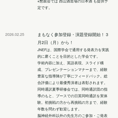
※懇親会では 西山酒造場の日本酒 も提供予
定です。
2026.02.25
まもなく参加登録・演題登録開始！ 3
月2日（月）から！
JNEFは、国際学会で通用する発表力を実践
的に磨くことを目的とした学会です。
学術内容に加え、英語表現、スライド構
成、プレゼンテーションマナーまで、経験
豊富な指導陣が丁寧にフィードバック。総
合評価により最優秀演者は表彰されます。
同時通訳夏季研修会では、同時通訳団の指
導のもと、ブースでの日英同時通訳を実体
験。初挑戦の方から再挑戦の方まで、経験
年数を問わず歓迎します。
脳神経外科以外の先生方のご参加・ご発表